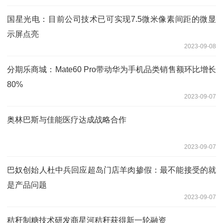
国星光电：目前公司技术已可实现7.5微米像素间距的微显
示屏点亮
2023-09-08
分期乐商城：Mate60 Pro带动华为手机品类销售额环比增长
80%
2023-09-07
奥林巴斯与佳能医疗达成战略合作
2023-09-07
巴奴创始人杜中兵回应超岛门店羊肉掺假：最不能接受的就
是产品问题
2023-09-07
秸秆制糖技术研发商星河秸秆获得新一轮融资